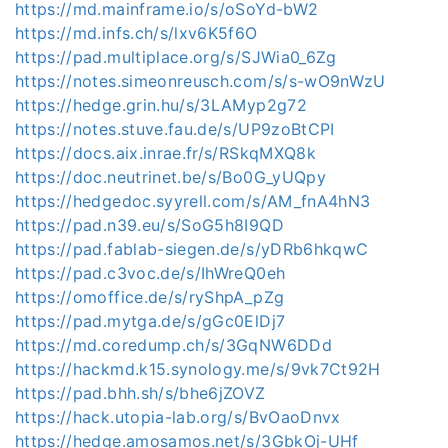
https://md.mainframe.io/s/oSoYd-bW2
https://md.infs.ch/s/lxv6K5f6O
https://pad.multiplace.org/s/SJWia0_6Zg
https://notes.simeonreusch.com/s/s-wO9nWzU
https://hedge.grin.hu/s/3LAMyp2g72
https://notes.stuve.fau.de/s/UP9zoBtCPI
https://docs.aix.inrae.fr/s/RSkqMXQ8k
https://doc.neutrinet.be/s/Bo0G_yUQpy
https://hedgedoc.syyrell.com/s/AM_fnA4hN3
https://pad.n39.eu/s/SoG5h8I9QD
https://pad.fablab-siegen.de/s/yDRb6hkqwC
https://pad.c3voc.de/s/IhWreQ0eh
https://omoffice.de/s/ryShpA_pZg
https://pad.mytga.de/s/gGc0ElDj7
https://md.coredump.ch/s/3GqNW6DDd
https://hackmd.k15.synology.me/s/9vk7Ct92H
https://pad.bhh.sh/s/bhe6jZOVZ
https://hack.utopia-lab.org/s/BvOaoDnvx
https://hedge.amosamos.net/s/3GbkOj-UHf