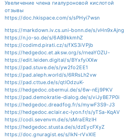
Увеличение члена гиалуроновой кислотой
отзывы
https://doc.hkispace.com/s/sPHyi7wsn
https://markdown.iv.cs.uni-bonn.de/s/vHn9xAjng
https://n.jo-so.de/s/6AB9kkmhZ
https://codimd.pirati.cz/s/fXS3iVPjb
https://hedgedoc.et.aksw.org/s/rneaYOZU-
https://edit.leiden.digital/s/BYxfyiXXw
https://pad.stuve.de/s/yw2fo2EE1
https://pad.aleph.world/s/6RRsLh2vw
https://pad.cttue.de/s/qtlOdzuK-
https://hedgedoc.obermui.de/s/6w-nEj9PKV
https://pad.demokratie-dialog.de/s/viJyBE7P0i
https://hedgedoc.dreadfog.fr/s/mywF3S9-J3
https://hedgedoc.eclair.ec-lyon.fr/s/yTSa-KqAV
https://codi.sevenvm.de/s/sMraERzlH
https://hedgedoc.stusta.de/s/dzEycFXyZ
https://doc.gnuragist.es/s/IkN-rVvXIE